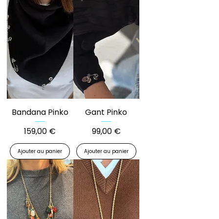
Bandana Pinko
Gant Pinko
Prix
Prix
159,00 €
99,00 €
Ajouter au panier
Ajouter au panier