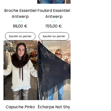
Broche Essentiel
Foulard Essentiel
Antwerp
Antwerp
Prix
Prix
99,00 €
155,00 €
Ajouter au panier
Ajouter au panier
Capuche Pinko
Écharpe Not Shy