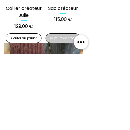
Collier créateur
Sac créateur
Julie
Prix
115,00 €
Prix
129,00 €
Ajouter au panier
Rupture de stock
Broche Lydie
Collier Léane