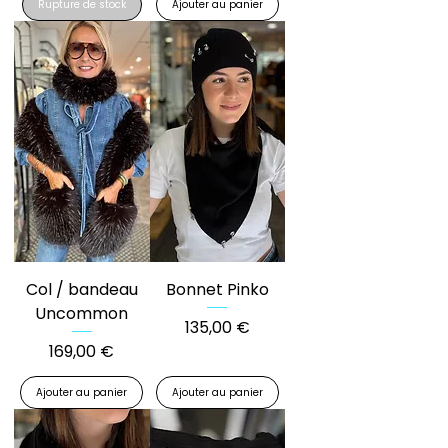
Rupture de stock
Ajouter au panier
Col / bandeau
Bonnet Pinko
Uncommon
Prix
135,00 €
Prix
169,00 €
Ajouter au panier
Ajouter au panier