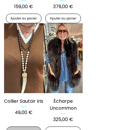
Prix
Prix
159,00 €
379,00 €
Ajouter au panier
Ajouter au panier
Collier Sautoir Iris
Écharpe
Uncommon
Prix
49,00 €
Prix
325,00 €