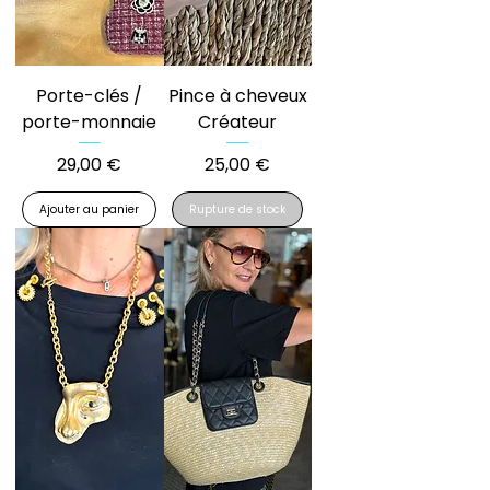
Porte-clés /
Pince à cheveux
porte-monnaie
Créateur
Prix
Prix
29,00 €
25,00 €
Ajouter au panier
Rupture de stock