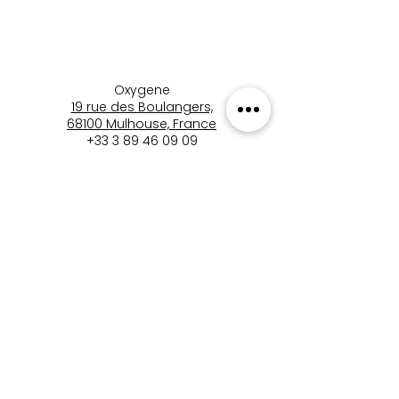
Oxygene
19 rue des Boulangers,
68100 Mulhouse, France
+33 3 89 46 09 09
oxygene.nat@wanadoo.com
boutique_oxygene_mulhous
e
Boutique Oxygène
Mentions Légales
Politique de Confidentialité