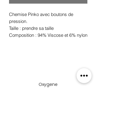
Chemise Pinko avec boutons de
pression.
Taille : prendre sa taille
Composition : 94% Viscose et 6% nylon
Oxygene
19 rue des Boulangers,
68100 Mulhouse, France
+33 3 89 46 09 09
oxygene.nat@wanadoo.com
boutique_oxygene_mulhous
e