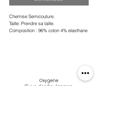
Chemise Semicouture.
Taille: Prendre sa taille.
Composition : 96% coton 4% elasthane
Oxygene
19 rue des Boulangers,
68100 Mulhouse, France
+33 3 89 46 09 09
oxygene.nat@wanadoo.com
boutique_oxygene_mulhous
e