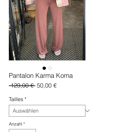
Pantalon Karma Koma
Standardpreis
Sale-
 129,00 € 
50,00 €
Preis
Tailles
*
Anzahl
*