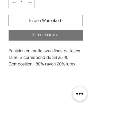
In den Warenkorb
Sofortkauf
Pantalon en maille avec fines paillettes.
Taille: S correspond du 36 au 40.
Composition : 80% rayon 20% lurex.
Oxygene
19 rue des Boulangers,
68100 Mulhouse, France
+33 3 89 46 09 09