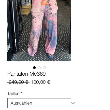
Pantalon Me369
Standardpreis
Sale-
 249,00 € 
100,00 €
Preis
Tailles
*