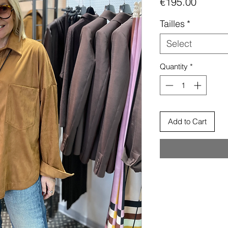
Price
€195.00
Tailles
*
Select
Quantity
*
Add to Cart