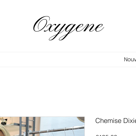
Oxygene
Nou
Chemise Dixi