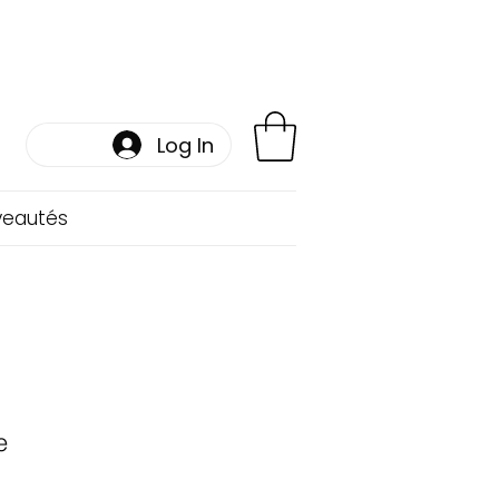
Log In
veautés
e