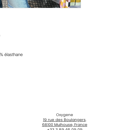
a
 % élasthane
Oxygene
19 rue des Boulangers,
68100 Mulhouse, France
+33 3 89 46 09 09