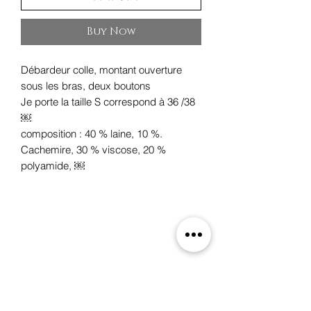
Buy Now
Débardeur colle, montant ouverture
sous les bras, deux boutons
Je porte la taille S correspond à 36 /38
￼
composition : 40 % laine, 10 %.
Cachemire, 30 % viscose, 20 %
polyamide, ￼
Oxygene
19 rue des Boulangers,
68100 Mulhouse, France