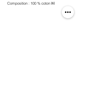
Composition : 100 % coton ￼
Oxygene
19 rue des Boulangers,
68100 Mulhouse, France
+33 3 89 46 09 09
oxygene.nat@wanadoo.com
boutique_oxygene_mulhous
e
Boutique Oxygène
Mentions Légales