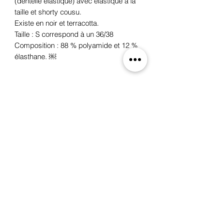
(dentelle élastique) avec élastique à la
taille et shorty cousu.
Existe en noir et terracotta.
Taille : S correspond à un 36/38
Composition : 88 % polyamide et 12 %
élasthane. ￼
Oxygene
19 rue des Boulangers,
68100 Mulhouse, France
+33 3 89 46 09 09
oxygene.nat@wanadoo.com
boutique_oxygene_mulhous
e