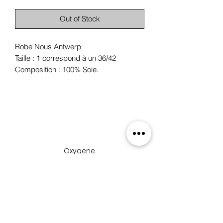
Out of Stock
Robe Nous Antwerp
Taille : 1 correspond à un 36/42
Composition : 100% Soie.
Oxygene
19 rue des Boulangers,
68100 Mulhouse, France
+33 3 89 46 09 09
oxygene.nat@wanadoo.com
boutique_oxygene_mulhous