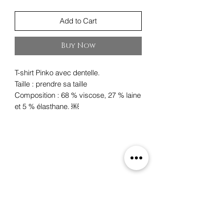
Add to Cart
Buy Now
T-shirt Pinko avec dentelle.
Taille : prendre sa taille
Composition : 68 % viscose, 27 % laine
et 5 % élasthane. ￼
Oxygene
19 rue des Boulangers,
68100 Mulhouse, France
+33 3 89 46 09 09