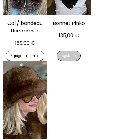
Col / bandeau
Bonnet Pinko
Uncommon
Precio
135,00 €
Precio
169,00 €
Agregar al carrito
Agotado