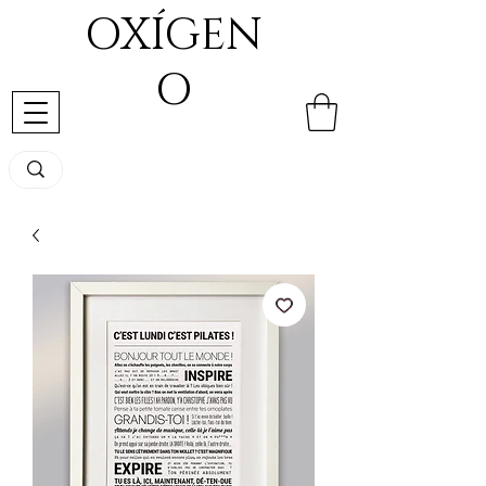
OXÍGEN
O