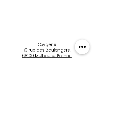
Oxygene
19 rue des Boulangers,
68100 Mulhouse, France
+33 3 89 46 09 09
oxygene.nat@wanadoo.com
boutique_oxygene_mulhous
e
Boutique Oxygène
Mentions Légales