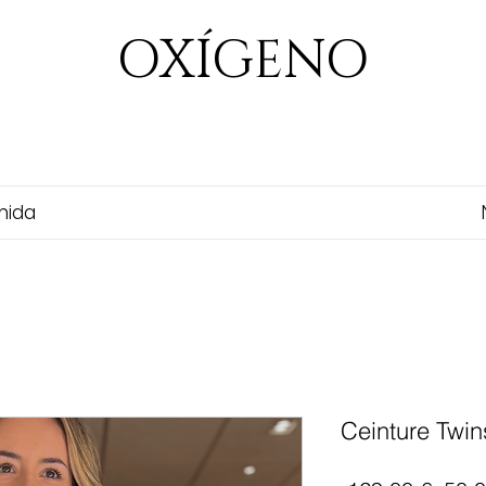
OXÍGENO
nida
Ceinture Twin