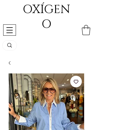
OXÍGEN
O