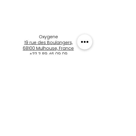
Oxygene
19 rue des Boulangers,
68100 Mulhouse, France
+33 3 89 46 09 09
oxygene.nat@wanadoo.com
boutique_oxygene_mulhous
e
Boutique Oxygène
Mentions Légales
Politique de Confidentialité