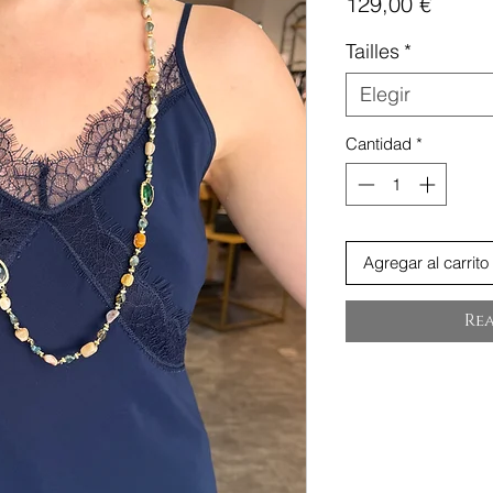
Precio
129,00 €
Tailles
*
Elegir
Cantidad
*
Agregar al carrito
Re