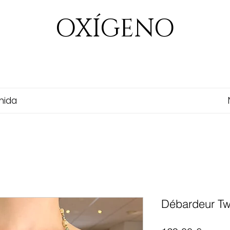
OXÍGENO
nida
Débardeur Tw