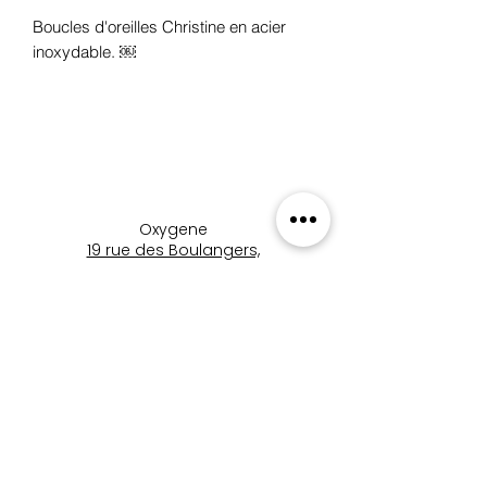
Boucles d'oreilles Christine en acier
inoxydable. ￼
Oxygene
19 rue des Boulangers,
68100 Mulhouse, France
+33 3 89 46 09 09
oxygene.nat@wanadoo.com
boutique_oxygene_mulhous
e
Boutique Oxygène