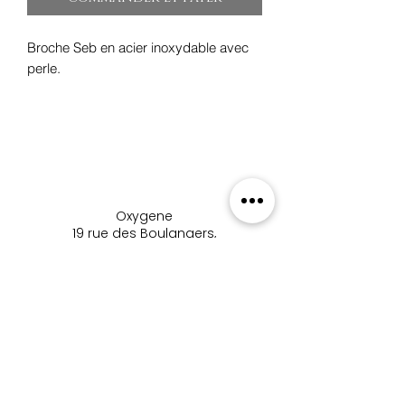
Broche Seb en acier inoxydable avec
perle.
Oxygene
19 rue des Boulangers,
68100 Mulhouse, France
+33 3 89 46 09 09
oxygene.nat@wanadoo.com
boutique_oxygene_mulhous
e