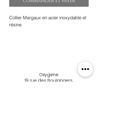
Commander et payer
Collier Margaux en acier inoxydable et
résine.
Oxygene
19 rue des Boulangers,
68100 Mulhouse, France
+33 3 89 46 09 09
oxygene.nat@wanadoo.com
boutique_oxygene_mulhous
e