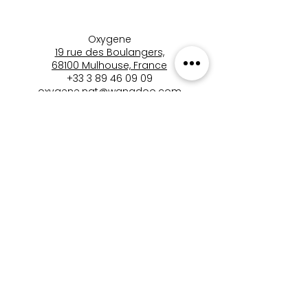
Oxygene
19 rue des Boulangers,
68100 Mulhouse, France
+33 3 89 46 09 09
oxygene.nat@wanadoo.com
boutique_oxygene_mulhous
e
Boutique Oxygène
Mentions Légales
Politique de Confidentialité
Conditions Générales de Vente (CGV)