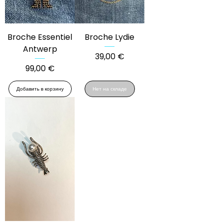
Broche Essentiel
Broche Lydie
Antwerp
Цена
39,00 €
Цена
99,00 €
Добавить в корзину
Нет на складе