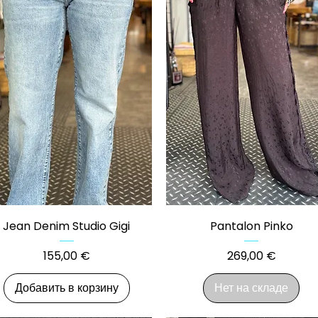
Быстрый просмотр
Быстрый просмотр
Jean Denim Studio Gigi
Pantalon Pinko
Цена
Цена
155,00 €
269,00 €
Добавить в корзину
Нет на складе