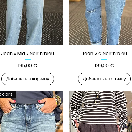
Быстрый просмотр
Быстрый просмотр
Jean « Mia » Noir’n’bleu
Jean Vic Noir’n’bleu
Цена
Цена
195,00 €
189,00 €
Добавить в корзину
Добавить в корзину
coloris