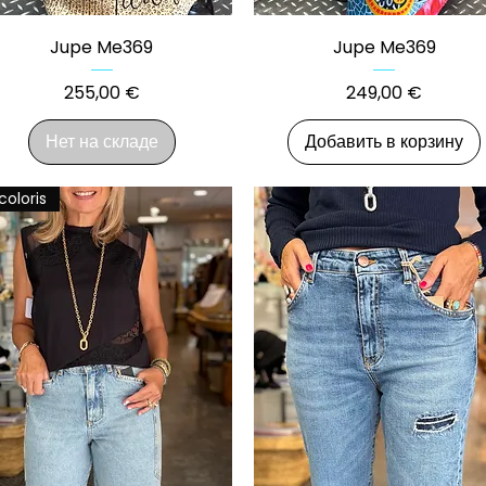
Быстрый просмотр
Быстрый просмотр
Jupe Me369
Jupe Me369
Цена
Цена
255,00 €
249,00 €
Нет на складе
Добавить в корзину
coloris