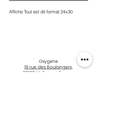
Affiche Tout est dit format 24x30
Oxygene
19 rue des Boulangers,
68100 Mulhouse, France
+33 3 89 46 09 09
oxygene.nat@wanadoo.com
boutique_oxygene_mulhous
e
Boutique Oxygène