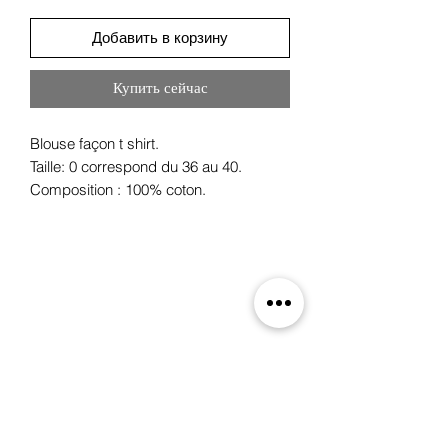
Добавить в корзину
Купить сейчас
Blouse façon t shirt.
Taille: 0 correspond du 36 au 40.
Composition : 100% coton.
Oxygene
19 rue des Boulangers,
68100 Mulhouse, France
+33 3 89 46 09 09
oxygene.nat@wanadoo.com