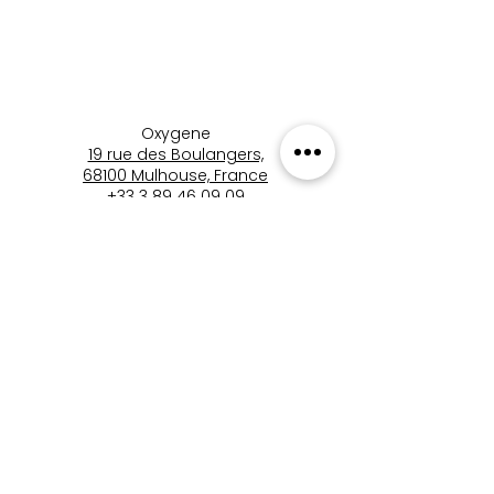
Oxygene
19 rue des Boulangers,
68100 Mulhouse, France
+33 3 89 46 09 09
oxygene.nat@wanadoo.com
boutique_oxygene_mulhous
e
Boutique Oxygène
Mentions Légales
Politique de Confidentialité