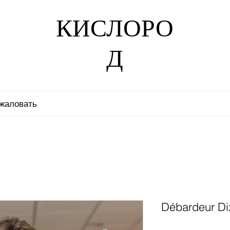
КИСЛОРО
Д
жаловать
Débardeur Di