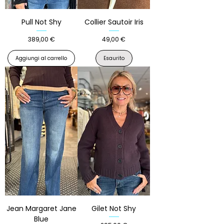
Pull Not Shy
Collier Sautoir Iris
Prezzo
Prezzo
389,00 €
49,00 €
Aggiungi al carrello
Esaurito
Jean Margaret Jane
Gilet Not Shy
Blue