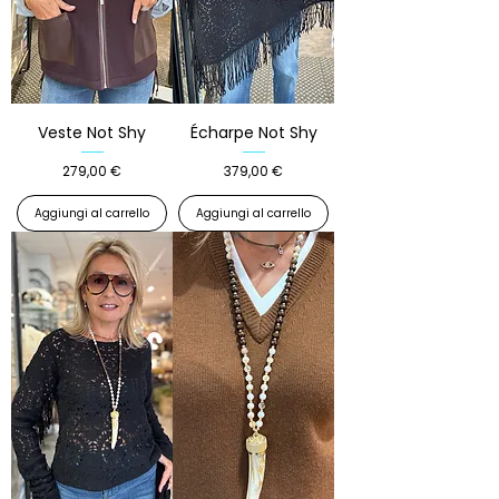
Veste Not Shy
Écharpe Not Shy
Prezzo
Prezzo
279,00 €
379,00 €
Aggiungi al carrello
Aggiungi al carrello