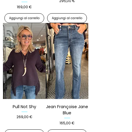
Prezzo
295,00 €
Prezzo
169,00 €
Aggiungi al carrello
Aggiungi al carrello
Pull Not Shy
Jean Françoise Jane
Blue
Prezzo
269,00 €
Prezzo
165,00 €