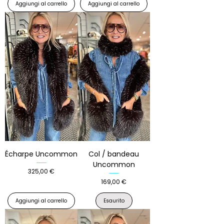
Aggiungi al carrello
Aggiungi al carrello
Écharpe Uncommon
Col / bandeau
Uncommon
Prezzo
325,00 €
Prezzo
169,00 €
Aggiungi al carrello
Esaurito