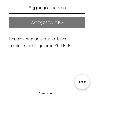
Aggiungi al carrello
Acquista ora
Boucle adaptable sur toute les
ceintures de la gamme YOLETE.
Oxygene
19 rue des Boulangers,
68100 Mulhouse, France
+33 3 89 46 09 09
oxygene.nat@wanadoo.com