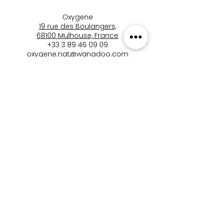
Oxygene
19 rue des Boulangers,
68100 Mulhouse, France
+33 3 89 46 09 09
oxygene.nat@wanadoo.com
boutique_oxygene_mulhous
e
Boutique Oxygène
Mentions Légales
Politique de Confidentialité
Conditions Générales de Vente (CGV)
Politique de Retour et de Remboursement