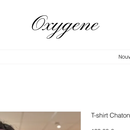
Oxygene
Nou
T-shirt Chaton