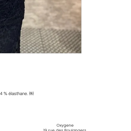
 4 % élasthane. ￼
Oxygene
19 rue des Boulangers,